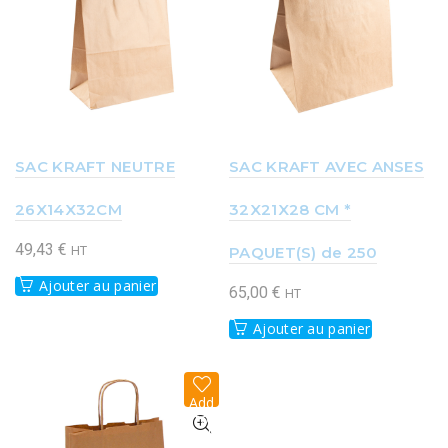
list
list
SAC KRAFT NEUTRE
SAC KRAFT AVEC ANSES
26X14X32CM
32X21X28 CM *
49,43
€
HT
PAQUET(S) de 250
Ajouter au panier
65,00
€
HT
Ajouter au panier
Add
to
wish