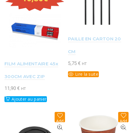
PAILLE EN CARTON 20
CM
5,75
€
FILM ALIMENTAIRE 45x
HT
Lire la suite
300CM AVEC ZIP
11,90
€
HT
Ajouter au panier
Add
Add
to
to
wish
wish