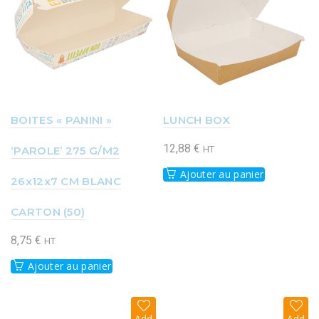
list
list
BOITES « PANINI »
LUNCH BOX
12,88
€
‘PAROLE’ 275 G/M2
HT
Ajouter au panier
26x12x7 CM BLANC
CARTON (50)
8,75
€
HT
Ajouter au panier
Add
Add