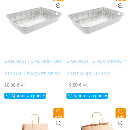
to
to
wish
wish
list
list
BARQUETTE ALUMINIUM
BARQUETTE ALU 910ML *
2100ML / PAQUET DE 50
CARTON(S) de 100
20,00
€
19,50
€
HT
HT
Ajouter au panier
Ajouter au panier
Add
Add
to
to
wish
wish