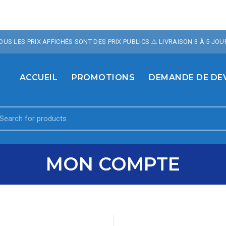
OTRE BOUTIQUE , 10% 
TOUS LES PRIX AFFICHÉS SONT DES PRIX PUBLICS ⚠️ LIVRAISON 3 À 5 JOU
TE AVEC LE CODE PROM
ACCUEIL
PROMOTIONS
DEMANDE DE DE
earch
r:
MON COMPTE