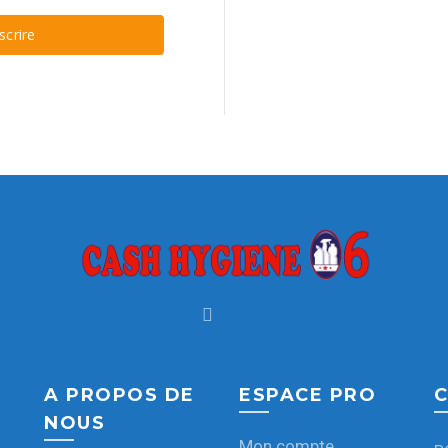
nscrire
A PROPOS DE
ESPACE PRO
C
NOUS
Mon compte