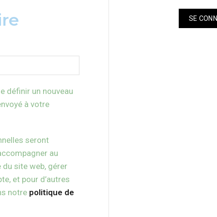
ire
SE CON
oire
e définir un nouveau
nvoyé à votre
nelles seront
s accompagner au
e du site web, gérer
te, et pour d’autres
ns notre
politique de