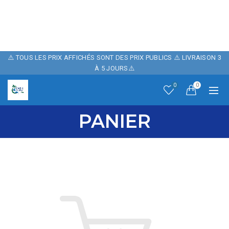
POUR FÊTER
NOTRE BOUTIQUE ,
10% DE REMISE
⚠️ TOUS LES PRIX AFFICHÉS SONT DES PRIX PUBLICS ⚠️ LIVRAISON 3
À 5 JOURS⚠️
SUR NOTRE SITE
0
0
AVEC LE CODE
PANIER
PROMO: CASH06