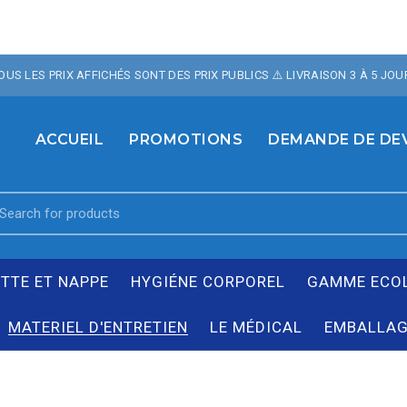
OTRE BOUTIQUE , 10% 
TOUS LES PRIX AFFICHÉS SONT DES PRIX PUBLICS ⚠️ LIVRAISON 3 À 5 JOU
TE AVEC LE CODE PROM
ACCUEIL
PROMOTIONS
DEMANDE DE DE
earch
r:
ETTE ET NAPPE
HYGIÉNE CORPOREL
GAMME ECO
MATERIEL D'ENTRETIEN
LE MÉDICAL
EMBALLAG