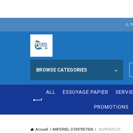
POUR FÊTER N
⚠️ 
NOTRE SI
S
BROWSE CATEGORIES
fo
ALL
ESSUYAGE PAPIER
SERVI
PROMOTIONS
Accueil
MATERIEL D'ENTRETIEN
ASPIRATEUR