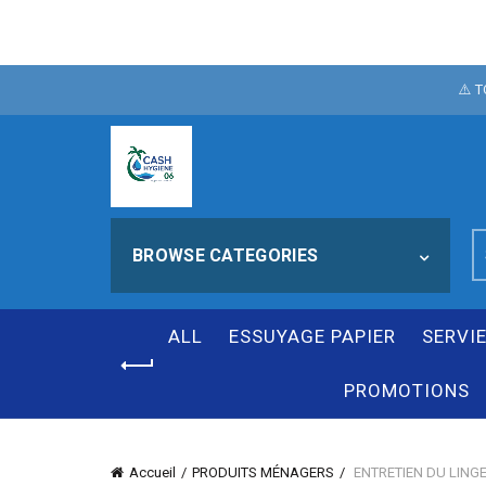
POUR FÊTER N
⚠️ 
NOTRE SI
S
BROWSE CATEGORIES
fo
ALL
ESSUYAGE PAPIER
SERVI
PROMOTIONS
Accueil
PRODUITS MÉNAGERS
ENTRETIEN DU LING