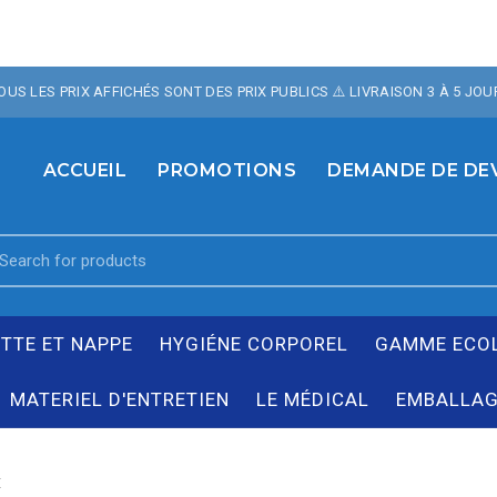
OTRE BOUTIQUE , 10% 
TOUS LES PRIX AFFICHÉS SONT DES PRIX PUBLICS ⚠️ LIVRAISON 3 À 5 JOU
TE AVEC LE CODE PROM
ACCUEIL
PROMOTIONS
DEMANDE DE DE
earch
r:
ETTE ET NAPPE
HYGIÉNE CORPOREL
GAMME ECO
MATERIEL D'ENTRETIEN
LE MÉDICAL
EMBALLAG
E