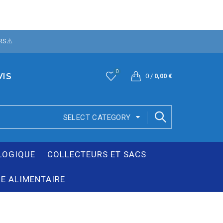
DE REMISE SUR
RS⚠️
O: CASH06
0
VIS
0
/
0,00
€
SELECT CATEGORY
LOGIQUE
COLLECTEURS ET SACS
E ALIMENTAIRE