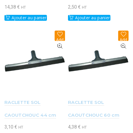
14,38
€
2,50
€
HT
HT
Ajouter au panier
Ajouter au panier
Add
Add
to
to
wish
wish
list
list
RACLETTE SOL
RACLETTE SOL
CAOUTCHOUC 44 cm
CAOUTCHOUC 60 cm
3,10
€
4,38
€
HT
HT