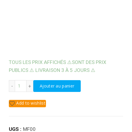
TOUS LES PRIX AFFICHÉS ⚠️SONT DES PRIX
PUBLICS ⚠️ LIVRAISON 3 À 5 JOURS ⚠️
quantité de MANCHE A BALAI ALUMINIUM
Ajouter au panier
Add to wishlist
UGS :
MF00