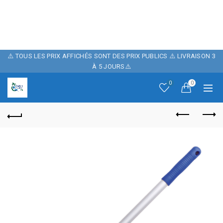
POUR FÊTER
NOTRE BOUTIQUE ,
10% DE REMISE
⚠️ TOUS LES PRIX AFFICHÉS SONT DES PRIX PUBLICS ⚠️ LIVRAISON 3
À 5 JOURS⚠️
SUR NOTRE SITE
0
0
AVEC LE CODE
PROMO: CASH06