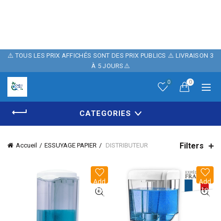
POUR FÊTER
NOTRE BOUTIQUE ,
10% DE REMISE
⚠️ TOUS LES PRIX AFFICHÉS SONT DES PRIX PUBLICS ⚠️ LIVRAISON 3
À 5 JOURS⚠️
SUR NOTRE SITE
0
0
AVEC LE CODE
CATEGORIES
PROMO: CASH06
Filters
Accueil
ESSUYAGE PAPIER
DISTRIBUTEUR
Add
Add
to
to
wish
wish
list
list