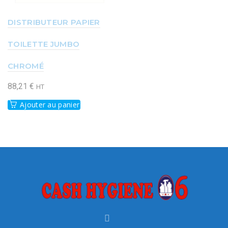
DISTRIBUTEUR PAPIER
TOILETTE JUMBO
CHROMÉ
88,21
€
HT
Ajouter au panier