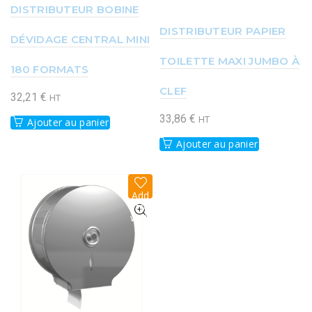
DISTRIBUTEUR BOBINE
DISTRIBUTEUR PAPIER
DÉVIDAGE CENTRAL MINI
TOILETTE MAXI JUMBO À
180 FORMATS
CLEF
32,21
€
HT
33,86
€
HT
Ajouter au panier
Ajouter au panier
Add
to
wish
list