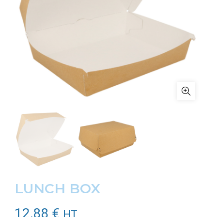
LUNCH BOX
12,88
€
HT