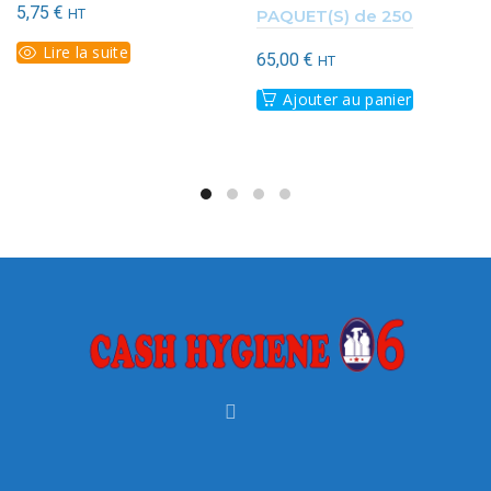
5,75
€
HT
PAQUET(S) de 250
Lire la suite
65,00
€
HT
Ajouter au panier