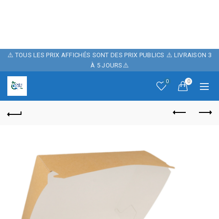
POUR FÊTER
NOTRE BOUTIQUE ,
10% DE REMISE
⚠️ TOUS LES PRIX AFFICHÉS SONT DES PRIX PUBLICS ⚠️ LIVRAISON 3
À 5 JOURS⚠️
SUR NOTRE SITE
0
0
AVEC LE CODE
PROMO: CASH06