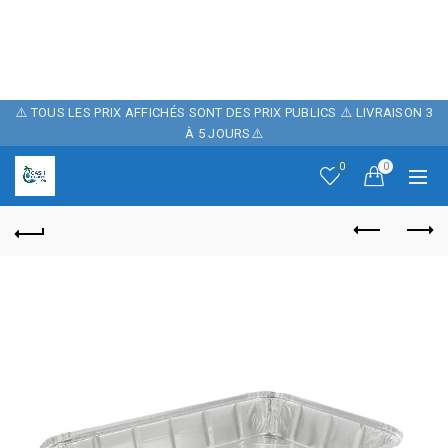
POUR FÊTER
NOTRE BOUTIQUE ,
10% DE REMISE
⚠️ TOUS LES PRIX AFFICHÉS SONT DES PRIX PUBLICS ⚠️ LIVRAISON 3
À 5 JOURS⚠️
SUR NOTRE SITE
0
0
AVEC LE CODE
PROMO: CASH06