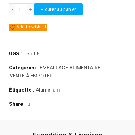
quantité de BARQUETTE ALU 910ML * CARTON(S) de 100
Ajouter au panier
Add to wishlist
UGS :
135.68
Catégories :
EMBALLAGE ALIMENTAIRE
,
VENTE À EMPOTER
Étiquette :
Aluminium
Share