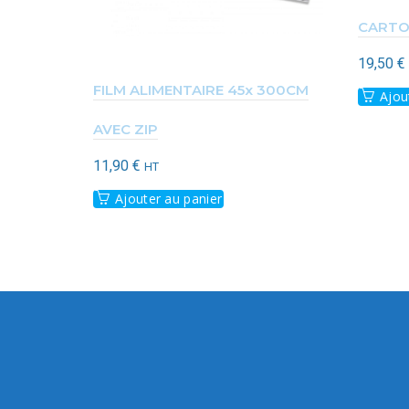
CARTON
19,50
€
FILM ALIMENTAIRE 45x 300CM
Ajou
AVEC ZIP
11,90
€
HT
Ajouter au panier