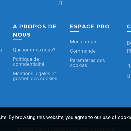
A PROPOS DE
ESPACE PRO
C
NOUS
Mon compte
B
s
Qui sommes nous?
Commande
P
Politique de
Paramètres des
confidentialité
cookies
1
Mentions légales et
gestion des cookies
te. By browsing this website, you agree to our use of cooki
© 2026
Cash-hygiène 06
. All rights reserved