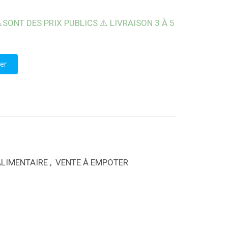
️SONT DES PRIX PUBLICS ⚠️ LIVRAISON 3 À 5
NEUTRE 26X14X32CM
er
LIMENTAIRE
,
VENTE À EMPOTER