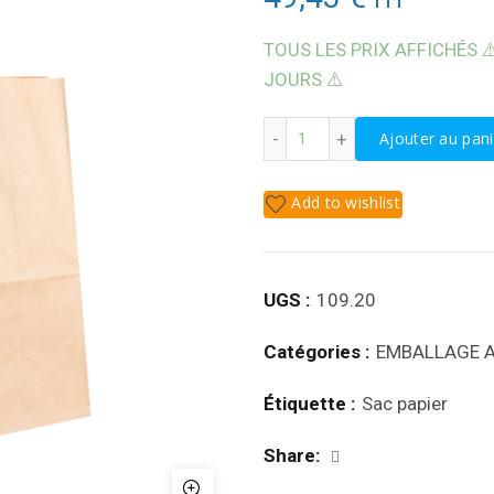
TOUS LES PRIX AFFICHÉS ⚠
JOURS ⚠️
quantité de SAC KRAFT 
Ajouter au pani
Add to wishlist
UGS :
109.20
Catégories :
EMBALLAGE A
Étiquette :
Sac papier
Share