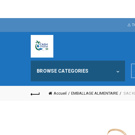
POUR FÊTER N
⚠️ 
NOTRE SI
S
BROWSE CATEGORIES
fo
Accueil
EMBALLAGE ALIMENTAIRE
SAC K