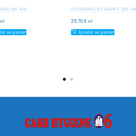
(S) de 100
COUVERCLES KRAFT (50 UN
29,70
€
HT
HT
ter au panier
Ajouter au panier