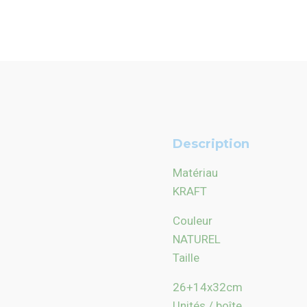
Description
Matériau
KRAFT
Couleur
NATUREL
Taille
26+14
x
32cm
Unités / boîte