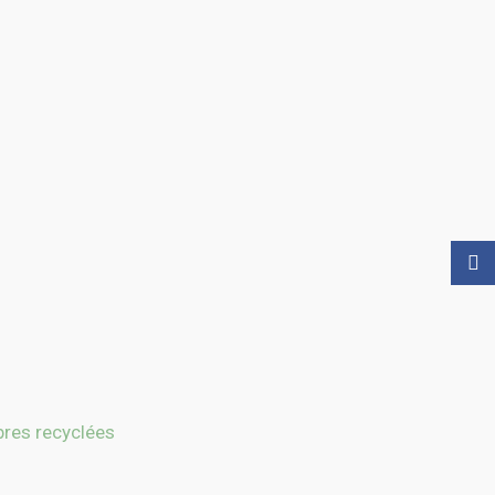
Face
bres recyclées