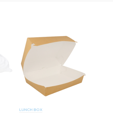
LUNCH BOX
BOITES « P