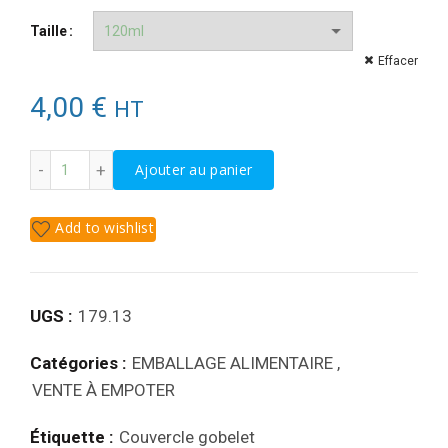
3,50 €
Taille
Effacer
à
4,00
€
HT
4,00 €
quantité de COUVERCLE HAUT POUR GOBELET
Ajouter au panier
Add to wishlist
UGS :
179.13
Catégories :
EMBALLAGE ALIMENTAIRE
,
VENTE À EMPOTER
Étiquette :
Couvercle gobelet