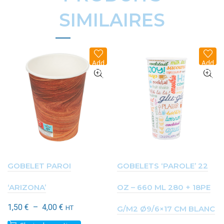
SIMILAIRES
Add
Add
to
to
wish
wish
list
list
GOBELET PAROI
GOBELETS ‘PAROLE’ 22
‘ARIZONA’
OZ – 660 ML 280 + 18PE
Plage
1,50
€
–
4,00
€
HT
G/M2 Ø9/6×17 CM BLANC
de