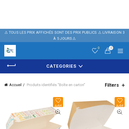
POUR FÊTER
NOTRE BOUTIQUE ,
10% DE REMISE
⚠️ TOUS LES PRIX AFFICHÉS SONT DES PRIX PUBLICS ⚠️ LIVRAISON 3
À 5 JOURS⚠️
SUR NOTRE SITE
0
0
AVEC LE CODE
CATEGORIES
PROMO: CASH06
Filters
Accueil
Produits identifiés “Boîte en carton”
Add
Add
to
to
wish
wish
list
list