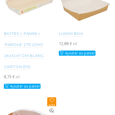
BOITES « PANINI »
LUNCH BOX
12,88
€
‘PAROLE’ 275 G/M2
HT
Ajouter au panier
26x12x7 CM BLANC
CARTON (50)
8,75
€
HT
Ajouter au panier
Add
to
wish