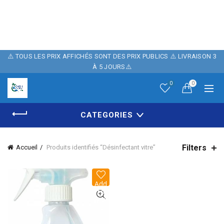
POUR FÊTER
NOTRE BOUTIQUE ,
10% DE REMISE
⚠️ TOUS LES PRIX AFFICHÉS SONT DES PRIX PUBLICS ⚠️ LIVRAISON 3
À 5 JOURS⚠️
SUR NOTRE SITE
0
0
AVEC LE CODE
CATEGORIES
PROMO: CASH06
Filters
Accueil
Produits identifiés “Désinfectant vitre”
Add
to
wish
list