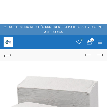
POUR FÊTER
NOTRE BOUTIQUE ,
10% DE REMISE
⚠️ TOUS LES PRIX AFFICHÉS SONT DES PRIX PUBLICS ⚠️ LIVRAISON 3
À 5 JOURS⚠️
SUR NOTRE SITE
0
0
AVEC LE CODE
PROMO: CASH06