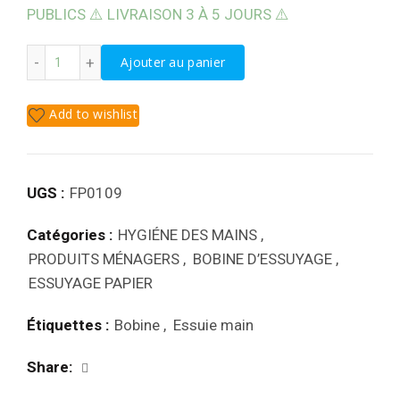
PUBLICS ⚠️ LIVRAISON 3 À 5 JOURS ⚠️
quantité de ESSUIE MAIN ENCHEVÊTRE PLIAGE W 2 PLIS B
Ajouter au panier
Add to wishlist
UGS :
FP0109
Catégories :
HYGIÉNE DES MAINS
,
PRODUITS MÉNAGERS
,
BOBINE D’ESSUYAGE
,
ESSUYAGE PAPIER
Étiquettes :
Bobine
,
Essuie main
Share