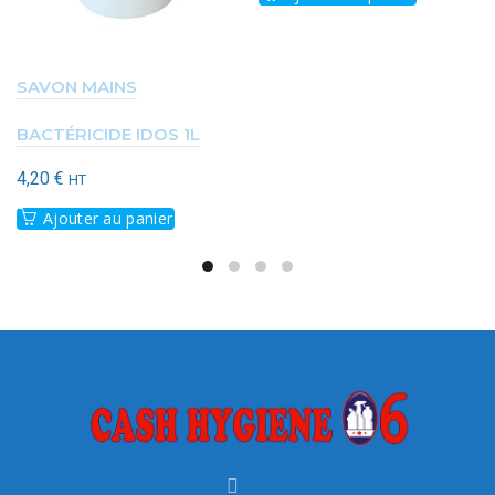
SAVON MAINS
BACTÉRICIDE IDOS 1L
4,20
€
HT
Ajouter au panier