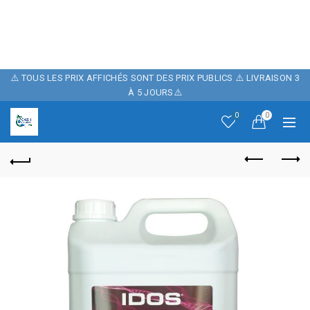
POUR FÊTER
NOTRE BOUTIQUE ,
10% DE REMISE
⚠️ TOUS LES PRIX AFFICHÉS SONT DES PRIX PUBLICS ⚠️ LIVRAISON 3
À 5 JOURS⚠️
SUR NOTRE SITE
0
0
AVEC LE CODE
PROMO: CASH06