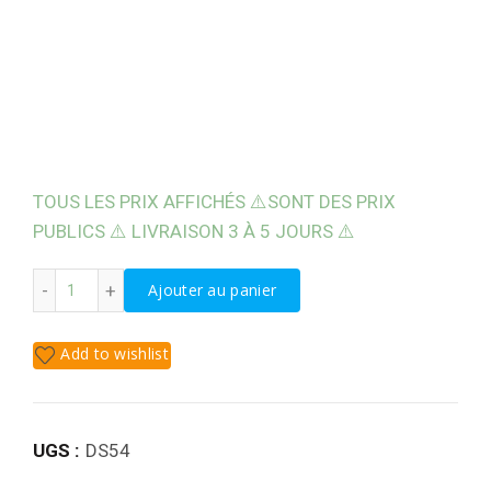
TOUS LES PRIX AFFICHÉS ⚠️SONT DES PRIX
PUBLICS ⚠️ LIVRAISON 3 À 5 JOURS ⚠️
quantité de SAVON MAIN BACTÉRICIDE IDOS 5L
Ajouter au panier
Add to wishlist
UGS :
DS54