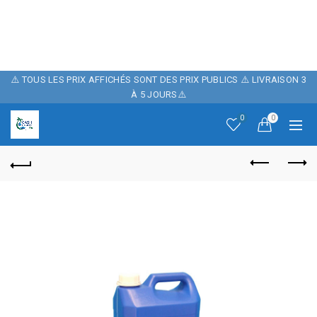
POUR FÊTER
NOTRE BOUTIQUE ,
10% DE REMISE
⚠️ TOUS LES PRIX AFFICHÉS SONT DES PRIX PUBLICS ⚠️ LIVRAISON 3
À 5 JOURS⚠️
SUR NOTRE SITE
0
0
AVEC LE CODE
PROMO: CASH06