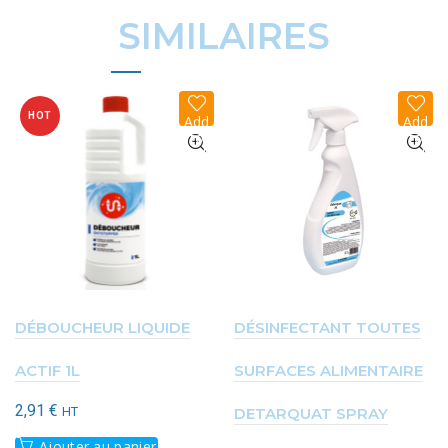
SIMILAIRES
HOT
Add
Add
to
to
wish
wish
list
list
DÉBOUCHEUR LIQUIDE
DÉSINFECTANT TOUTES
ACTIF 1L
SURFACES ALIMENTAIRE
2,91
€
HT
DETARQUAT SPRAY
Ajouter au panier