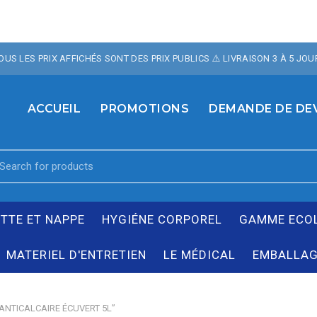
OTRE BOUTIQUE , 10% 
TOUS LES PRIX AFFICHÉS SONT DES PRIX PUBLICS ⚠️ LIVRAISON 3 À 5 JOU
TE AVEC LE CODE PROM
ACCUEIL
PROMOTIONS
DEMANDE DE DE
earch
r:
ETTE ET NAPPE
HYGIÉNE CORPOREL
GAMME ECO
MATERIEL D'ENTRETIEN
LE MÉDICAL
EMBALLAG
 ANTICALCAIRE ÉCUVERT 5L”