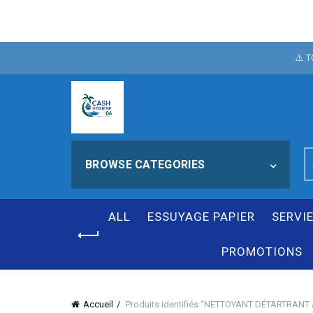
POUR FÊTER N
⚠️ 
NOTRE SI
S
BROWSE CATEGORIES
fo
ALL
ESSUYAGE PAPIER
SERVI
PROMOTIONS
Accueil
Produits identifiés “NETTOYANT DÉTARTRANT