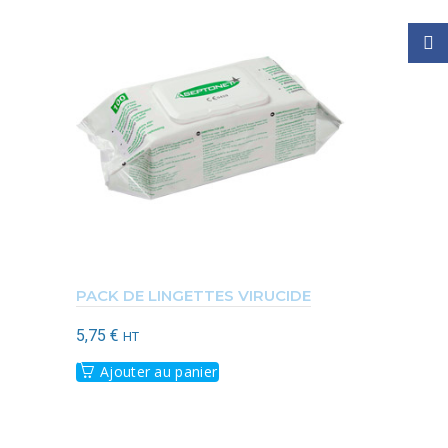
Face
PACK DE LINGETTES VIRUCIDE
DISTRIBU
5,75
€
HT
AUTOMAT
Ajouter au panier
33,00
€
HT
Ajouter 