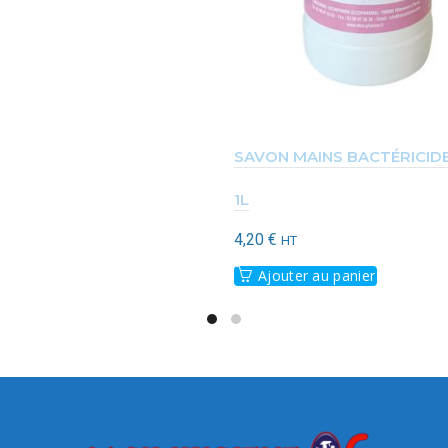
SAVON MAINS BACTÉRICIDE
1L
4,20
€
HT
Ajouter au panier