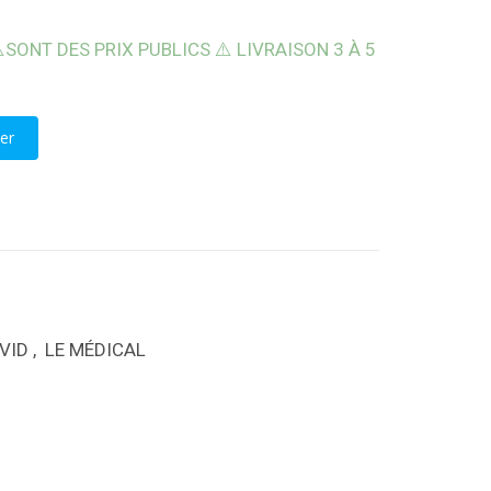
️SONT DES PRIX PUBLICS ⚠️ LIVRAISON 3 À 5
IRURGICAUX BLEUS
er
VID
,
LE MÉDICAL