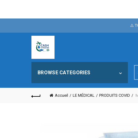
POUR FÊTER N
⚠️ 
NOTRE SI
S
BROWSE CATEGORIES
fo
Accueil
LE MÉDICAL
PRODUITS COVID
M