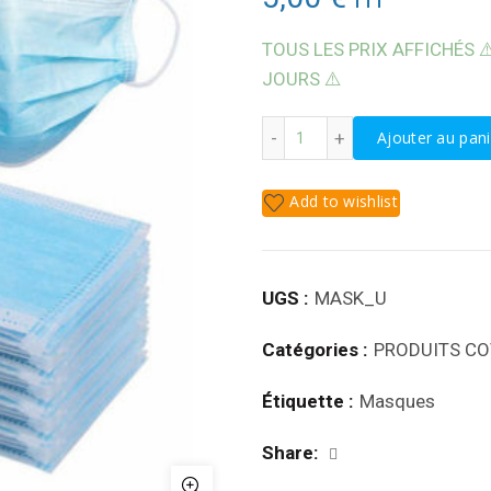
TOUS LES PRIX AFFICHÉS ⚠
JOURS ⚠️
quantité de MASQUES CH
Ajouter au pani
Add to wishlist
UGS :
MASK_U
Catégories :
PRODUITS CO
Étiquette :
Masques
Share