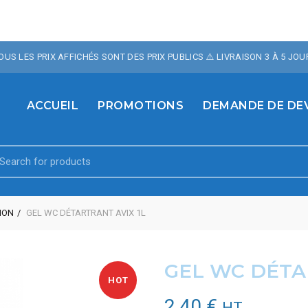
OTRE BOUTIQUE , 10% 
TOUS LES PRIX AFFICHÉS SONT DES PRIX PUBLICS ⚠️ LIVRAISON 3 À 5 JOU
TE AVEC LE CODE PROM
ACCUEIL
PROMOTIONS
DEMANDE DE DE
earch
r:
ION
GEL WC DÉTARTRANT AVIX 1L
GEL WC DÉTA
HOT
2,40
€
HT