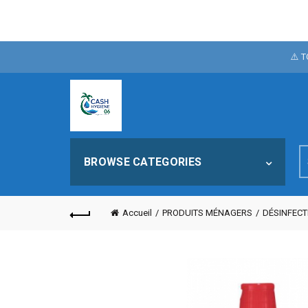
POUR FÊTER N
⚠️ 
NOTRE SI
S
BROWSE CATEGORIES
fo
Accueil
PRODUITS MÉNAGERS
DÉSINFECT