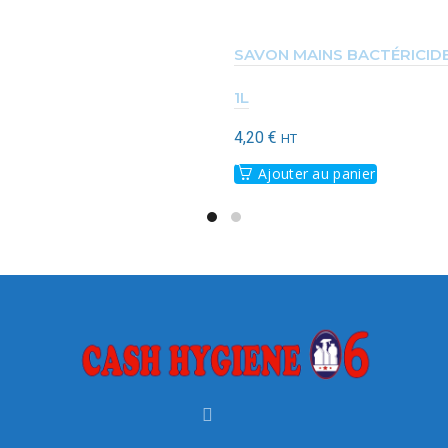
SAVON MAINS BACTÉRICIDE
1L
4,20
€
HT
Ajouter au panier