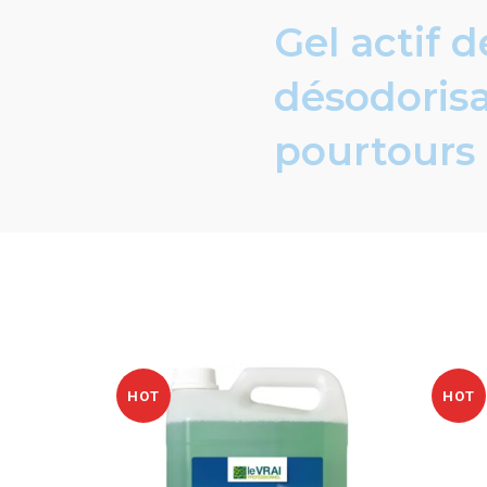
Gel actif 
désodorisa
pourtours 
HOT
HOT