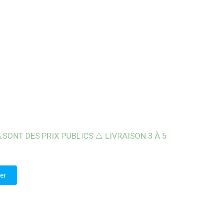
️SONT DES PRIX PUBLICS ⚠️ LIVRAISON 3 À 5
RTRANT AVIX 1L
er