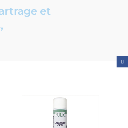
artrage et
,
Face
HOT