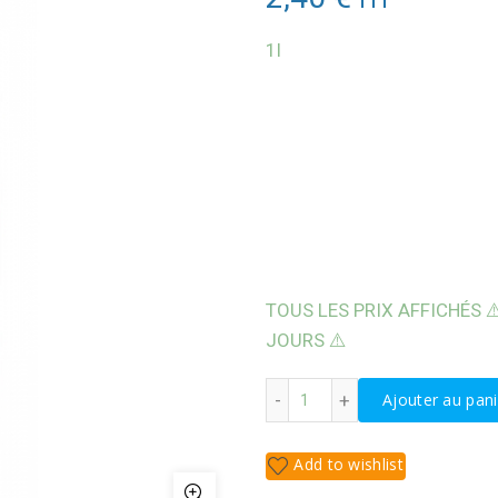
1l
TOUS LES PRIX AFFICHÉS ⚠
JOURS ⚠️
quantité de GEL WC DÉTA
Ajouter au pani
Add to wishlist