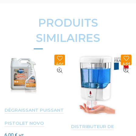
PRODUITS
SIMILAIRES
Add
Add
to
to
wish
wish
list
list
DÉGRAISSANT PUISSANT
PISTOLET NOVO
DISTRIBUTEUR DE
6,00
€
HT