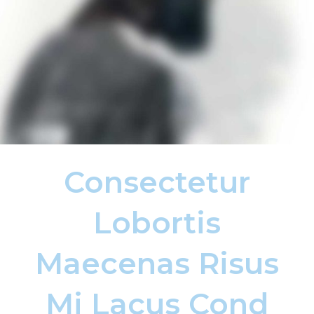
Consectetur
Lobortis
Maecenas Risus
Mi Lacus
Cond